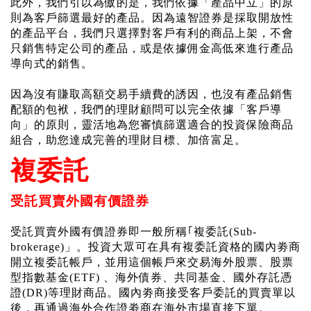
此外，我們引以為傲的是，我們依據「產品中立」的原
則為客戶篩選最好的產品。因為遠智證券是採取開放性
的產品平台，我們只選擇對客戶有利的商品上架，不會
只銷售特定公司的產品，或是依據佣金高低來進行產品
導向式的銷售。
因為沒有賺取高額交易手續費的誘因，也沒有產品銷售
配額的包袱，我們的理財顧問可以完全依據「客戶導
向」的原則，靈活地為您審慎篩選適合的投資保險商品
組合，助您達成完善的理財目標、加倍富足。
複委託
受託買賣外國有價證券
受
託買賣外國有價證券即一般所稱｢複委託
(Sub-
brokerage)
」。投資大眾可在具有複委託資格的國內劵商
開立複委託帳戶，並用這個帳戶來交易海外股票、股票
型指數基金
(ETF)
、海外債券、共同基金、國外存託憑
證
(DR)
等理財商品。國內劵商接受客戶委託的買賣單以
後，再通過海外合作證劵商在海外市場直接下單
。