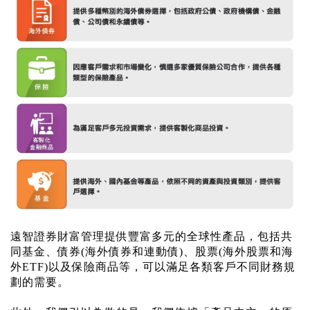
遠智證券財富管理提供豐富多元的全球性產品，包括共
同基金、債券
(
海外債券和連動債
)
、股票
(
海外股票和海
外
ETF)
以及保險商品等，可以滿足各類客戶不同財務規
劃的需要。
刷新