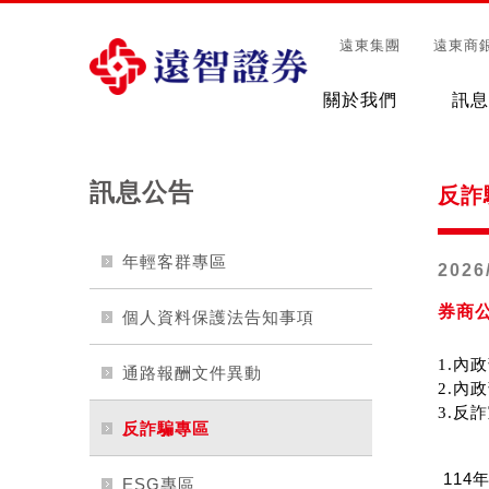
遠東集團
遠東商
關於我們
訊息
訊息公告
反詐
年輕客群專區
2026
券商
個人資料保護法告知事項
1.內
通路報酬文件異動
2.內
3.反
反詐騙專區
11
ESG專區